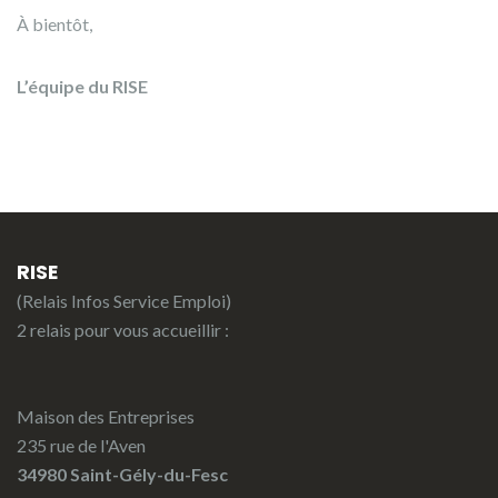
À bientôt,
L’équipe du RISE
RISE
(Relais Infos Service Emploi)
2 relais pour vous accueillir :
Maison des Entreprises
235 rue de l'Aven
34980 Saint-Gély-du-Fesc