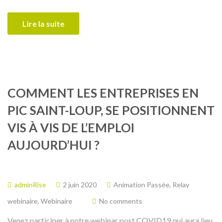
Lire la suite
COMMENT LES ENTREPRISES EN
PIC SAINT-LOUP, SE POSITIONNENT
VIS À VIS DE L’EMPLOI
AUJOURD’HUI ?
adminRise
2 juin 2020
Animation Passée
,
Relay
webinaire
,
Webinaire
No comments
Venez participer à notre webinar post COVID19 qui aura lieu