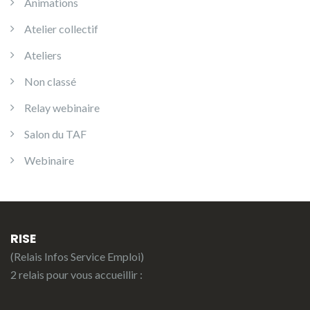
Animations
Atelier collectif
Ateliers
Non classé
Relay webinaire
Salon du TAF
Webinaire
RISE
(Relais Infos Service Emploi)
2 relais pour vous accueillir :