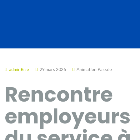
adminRise
29 mars 2026
Animation Passée
Rencontre
employeurs
du service à