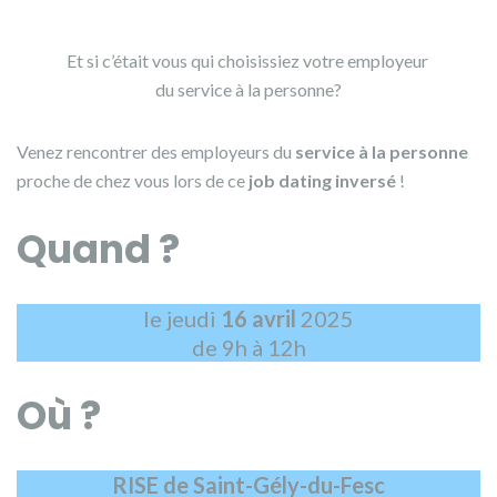
Et si c’était vous qui choisissiez votre employeur
du service à la personne?
Venez rencontrer des employeurs du
service à la personne
proche de chez vous lors de ce
job dating inversé
!
Quand ?
le jeudi
16 avril
2025
de 9h à 12h
Où ?
RISE de Saint-Gély-du-Fesc