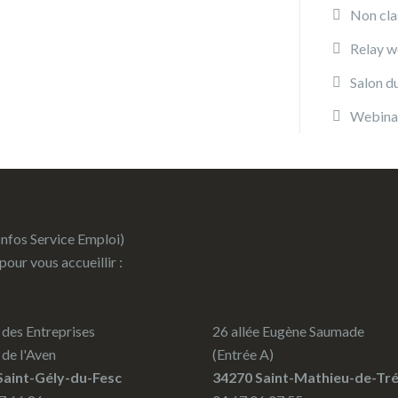
Non cla
Relay w
Salon d
Webina
Infos Service Emploi)
 pour vous accueillir :
des Entreprises
26 allée Eugène Saumade
 de l'Aven
(Entrée A)
Saint-Gély-du-Fesc
34270 Saint-Mathieu-de-Tré