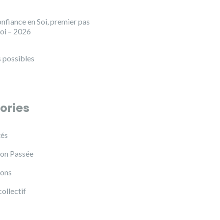
nfiance en Soi, premier pas
loi – 2026
 possibles
ories
tés
on Passée
ions
collectif