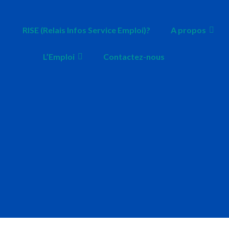
RISE (Relais Infos Service Emploi)?
A propos
L’Emploi
Contactez-nous