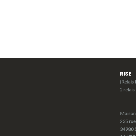
RISE
(Relais 
2 relais
Maison 
235 rue
34980 