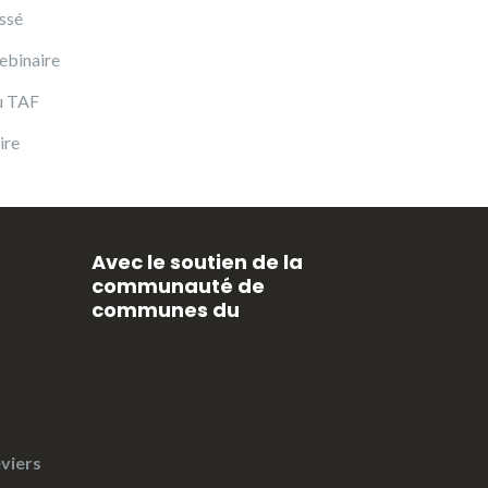
ssé
ebinaire
u TAF
ire
Avec le soutien de la
communauté de
communes du
viers