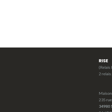
RISE
(Relais 
2 relais
Maison 
235 rue
34980 