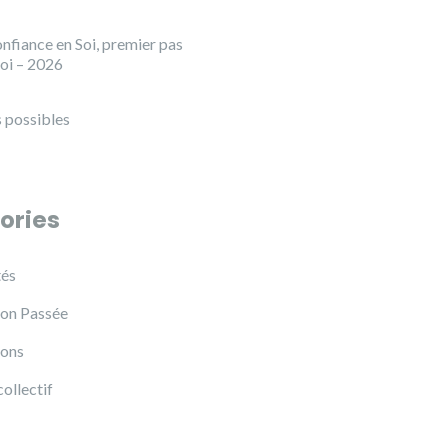
nfiance en Soi, premier pas
loi – 2026
 possibles
ories
tés
on Passée
ions
collectif