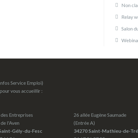
Non cla
Relay w
Salon d
Webina
Infos Service Emploi)
 pour vous accueillir :
des Entreprises
26 allée Eugène Saumade
 de l'Aven
(Entrée A)
Saint-Gély-du-Fesc
34270 Saint-Mathieu-de-Tré