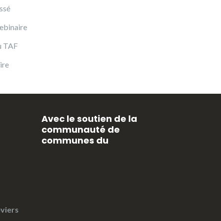
ssé
ebinaire
u TAF
ire
Avec le soutien de la
communauté de
communes du
viers