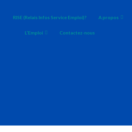
RISE (Relais Infos Service Emploi)?
A propos
L’Emploi
Contactez-nous