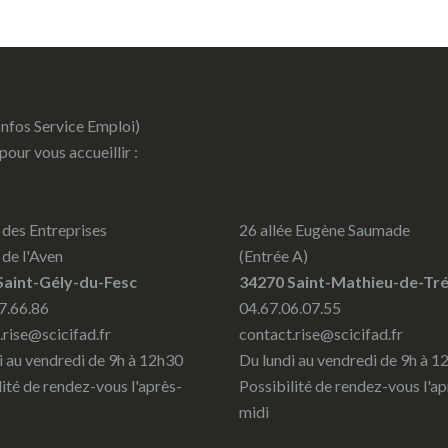
Infos Service Emploi)
 pour vous accueillir :
des Entreprises
26 allée Eugène Saumade
 de l'Aven
(Entrée A)
Saint-Gély-du-Fesc
34270 Saint-Mathieu-de-Tré
7.66.86
04.67.06.07.55
.rise@scicifad.fr
contact.rise@scicifad.fr
i au vendredi de 9h à 12h30
Du lundi au vendredi de 9h à 1
lité de rendez-vous l'après-
Possibilité de rendez-vous l'ap
midi