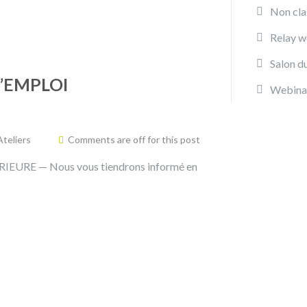
Non cla
Relay w
Salon d
’EMPLOI
Webina
Ateliers
Comments are off for this post
RE — Nous vous tiendrons informé en