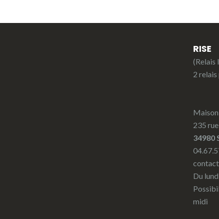
RISE
(Relais 
2 relais
Maison 
235 rue
34980 
04.67.5
contact
Du lund
Possibi
midi