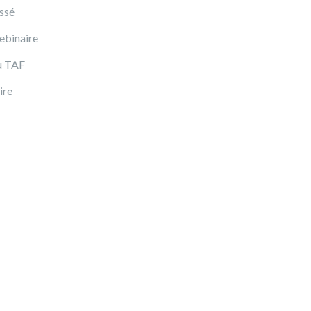
ssé
ebinaire
u TAF
ire