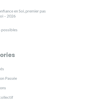
nfiance en Soi, premier pas
loi – 2026
 possibles
ories
tés
on Passée
ions
collectif