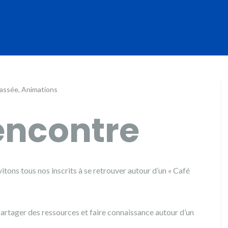
Passée
,
Animations
encontre
itons tous nos inscrits à se retrouver autour d’un « Café
artager des ressources et faire connaissance autour d’un