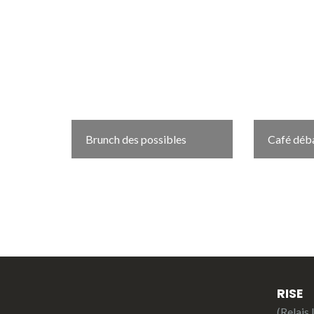
Brunch des possibles
Café déba
RISE
(Relais 