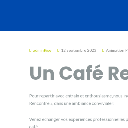
adminRise
12 septembre 2023
Animation 
Un Café R
Pour repartir avec entrain et enthousiasme, nous inv
Rencontre », dans une ambiance conviviale !
Venez échanger vos expériences professionnelles p
café.