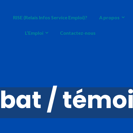
RISE (Relais Infos Service Emploi)?
A propos
L’Emploi
Contactez-nous
bat / tém