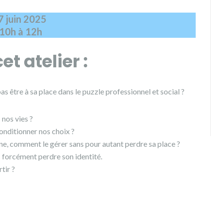
7 juin 2025
10h à 12h
 atelier :
s être à sa place dans le puzzle professionnel et social ?
 nos vies ?
onditionner nos choix ?
aine, comment le gérer sans pour autant perdre sa place ?
 forcément perdre son identité.
tir ?