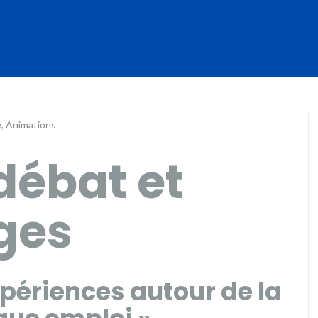
e
,
Animations
débat et
ges
périences autour de la