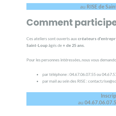
au
RISE de Sain
Comment participe
Ces ateliers sont ouverts aux
créateurs d’entrep
Saint-Loup
âgés de
+ de 25 ans
.
Pour les personnes intéressées, nous vous demandon
par téléphone : 04.67.06.07.55 ou 04.67.5
par mail au sein des RISE : contact.rise@sc
Inscri
au
04.67.06.07.