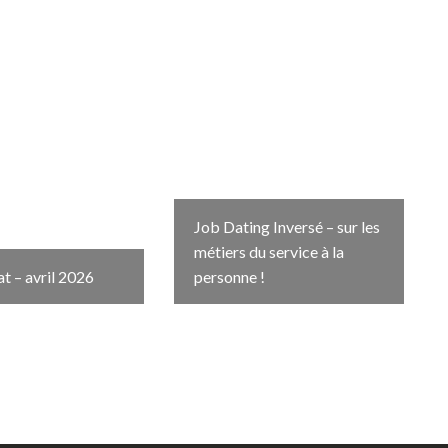
Job Dating Inversé – sur les
métiers du service à la
t – avril 2026
personne !