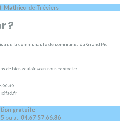
t-Mathieu-de-Tréviers
r ?
rise de la communauté de communes du Grand Pic
s de bien vouloir vous nous contacter :
7.66.86
icifad.fr
ption gratuite
55
ou au
04.67.57.66.86