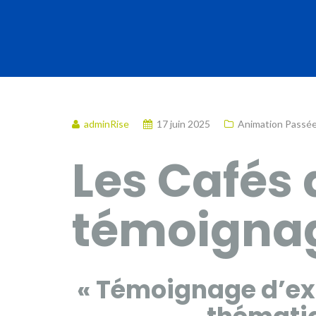
adminRise
17 juin 2025
Animation Passé
Les Cafés 
témoigna
« Témoignage d’ex