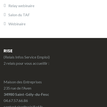
Relay webinaire
Salon du TAF
Webinaire
RISE
(Relais Infos Service Emploi)
2 relais pour vous accueillir :
Maison des Entreprises
235 rue de l'Aven
34980 Saint-Gély-du-Fesc
04.67.57.66.86
contact.rise@scicifad.fr