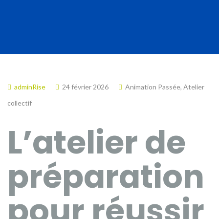
adminRise
24 février 2026
Animation Passée
,
Atelier
collectif
L’atelier de
préparation
pour réussir